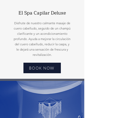
El Spa Capilar Deluxe
Disfrute de nuestro calmante masaje de
cuero cabelludo, seguido de un champú
clarificante y un acondicionamiento
profundo. Ayuda a mejorar la circulación
del cuero cabelludo, reducir la caspa, y
le dejará una sensación de frescura y
revitalización.
BOOK NOW