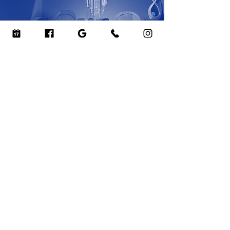
Relajación en
Pareja
Spa Capilar para Dos
Experimente la relajación total en
nuestra sala privada para dos. Disfrute de
una refrescante sesión de spa capilar con
su ser querido, descubriendo juntos la
tranquilidad y la limpieza profunda.
Desconecten y conecten en este
entorno sereno.